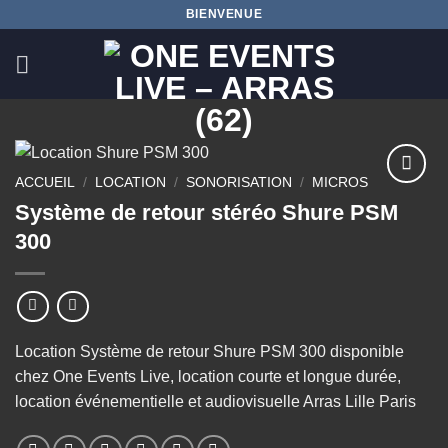
Passer
BIENVENUE
au
contenu
ACCUEIL
/
LOCATION
/
SONORISATION
/
MICROS
Ajouter
Système de retour stéréo Shure PSM
à la
300
wishlist
Location Système de retour Shure PSM 300 disponible
chez One Events Live, location courte et longue durée,
location événementielle et audiovisuelle Arras Lille Paris