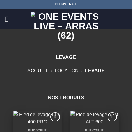
Passer
BIENVENUE
au
contenu
LEVAGE
ACCUEIL
/
LOCATION
/
LEVAGE
NOS PRODUITS
Ajouter
Ajouter
à la
à la
ÉLÉVATEUR
ÉLÉVATEUR