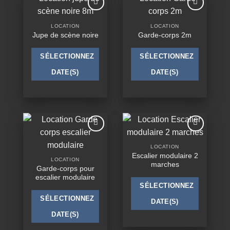
Ajouter
Ajouter
à la
à la
LOCATION
LOCATION
wishlist
wishlist
Jupe de scène noire
Garde-corps 2m
SÉLECTIONNEZ
SÉLECTIONNEZ
DATE(S)
DATE(S)
Ajouter
Ajouter
à la
à la
LOCATION
wishlist
wishlist
Escalier modulaire 2
LOCATION
marches
Garde-corps pour
escalier modulaire
SÉLECTIONNEZ
SÉLECTIONNEZ
DATE(S)
DATE(S)