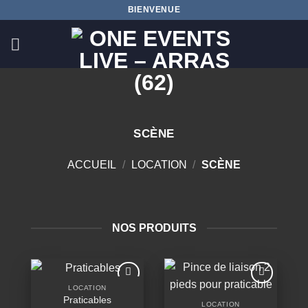
Passer
BIENVENUE
au
contenu
SCÈNE
ACCUEIL
/
LOCATION
/
SCÈNE
NOS PRODUITS
LOCATION
Ajouter
Ajouter
Praticables
à la
à la
LOCATION