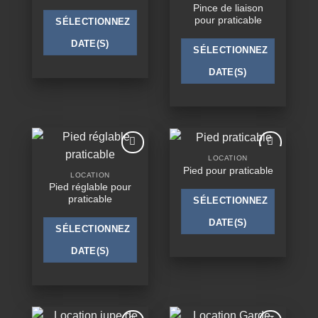
wishlist
wishlist
Pince de liaison
pour praticable
SÉLECTIONNEZ
DATE(S)
SÉLECTIONNEZ
DATE(S)
LOCATION
Ajouter
Ajouter
Pied pour praticable
à la
à la
LOCATION
wishlist
wishlist
Pied réglable pour
praticable
SÉLECTIONNEZ
DATE(S)
SÉLECTIONNEZ
DATE(S)