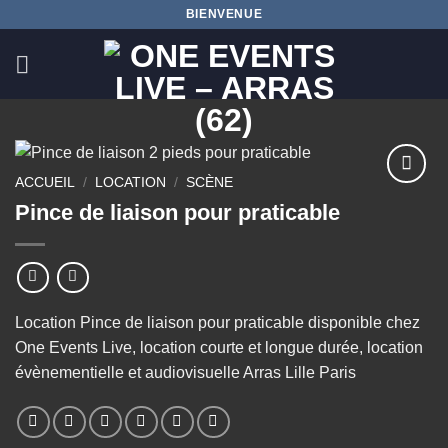
Passer
BIENVENUE
au
contenu
ACCUEIL
/
LOCATION
/
SCÈNE
Ajouter
Pince de liaison pour praticable
à la
wishlist
Location Pince de liaison pour praticable disponible chez
One Events Live, location courte et longue durée, location
évènementielle et audiovisuelle Arras Lille Paris