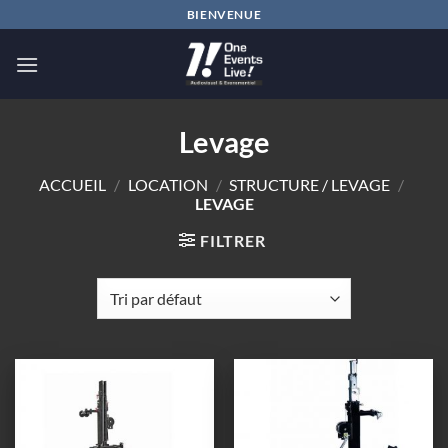
Passer
BIENVENUE
au
contenu
Levage
ACCUEIL
/
LOCATION
/
STRUCTURE / LEVAGE
/
LEVAGE
FILTRER
Ajouter
Ajouter
à la
à la
wishlist
wishlist