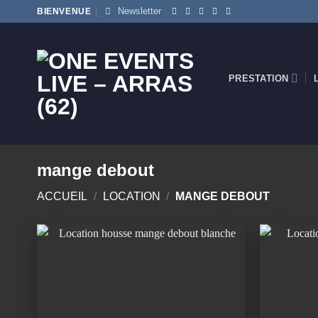
Passer
Newsletter
BIENVENUE
au
contenu
PRESTATION
mange debout
ACCUEIL
/
LOCATION
/
MANGE DEBOUT
Ajouter
à la
wishlist