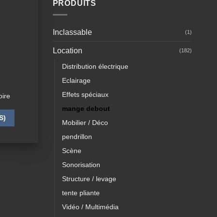
PRODUITS
Inclassable
(1)
Location
(182)
Distribution électrique
Eclairage
Effets spéciaux
ire
mange debout
S)
Mobilier / Déco
pendrillon
Scène
Sonorisation
Structure / levage
tente pliante
Vidéo / Multimédia