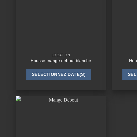
LOCATION
Housse mange debout blanche
Hou
SÉLECTIONNEZ DATE(S)
SÉL
Ajouter
à la
wishlist