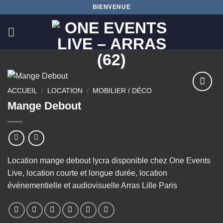
Passer
BIENVENUE
au
contenu
ACCUEIL
/
LOCATION
/
MOBILIER / DÉCO
Ajouter
Mange Debout
à la
wishlist
Location mange debout lycra disponible chez One Events
Live, location courte et longue durée, location
événementielle et audiovisuelle Arras Lille Paris