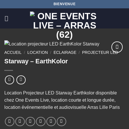
Passer
BIENVENUE
au
contenu
ACCUEIL
/
LOCATION
/
ECLAIRAGE
/
PROJECTEUR LED
Ajouter
Starway – EarthKolor
à la
wishlist
Location Projecteur LED Starway Earthkolor disponible
chez One Events Live, location courte et longue durée,
location événementielle et audiovisuelle Arras Lille Paris