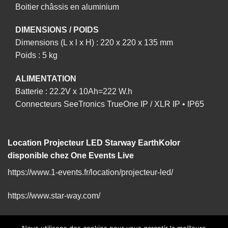
Boitier châssis en aluminium
DIMENSIONS / POIDS
Dimensions (L x l x H) : 220 x 220 x 135 mm
Poids : 5 kg
ALIMENTATION
Batterie : 22.2V x 10Ah=222 W.h
Connecteurs SeeTronics TrueOne IP / XLR IP • IP65
Location Projecteur LED Starway EarthKolor
disponible chez One Events Live
https://www.1-events.fr/location/projecteur-led/
https://www.star-way.com/