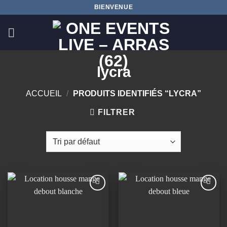
Passer
BIENVENUE
au
contenu
lycra
ACCUEIL
/
PRODUITS IDENTIFIÉS “LYCRA”
FILTRER
Ajouter
Ajouter
à la
à la
wishlist
wishlist