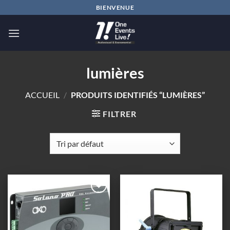
Passer
BIENVENUE
au
contenu
lumières
ACCUEIL
/
PRODUITS IDENTIFIÉS “LUMIÈRES”
FILTRER
Ajouter
Ajouter
à la
à la
wishlist
wishlist