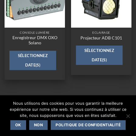
CONSOLE LUMIÈRE
ECLAIRAGE
Enregistreur DMX OXO
Projecteur ADB C101
Solano
SÉLECTIONNEZ
SÉLECTIONNEZ
DATE(S)
DATE(S)
CONTACT
Nous utilisons des cookies pour vous garantir la meilleure
expérience sur notre site web. Si vous continuez à utiliser ce
Copyright 2026 ©
One Events Live
|
Mentions légales
site, nous supposerons que vous en êtes satisfait.
OK
NON
POLITIQUE DE CONFIDENTIALITÉ