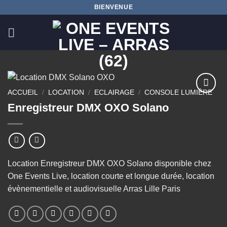
Passer
BIENVENUE
au
contenu
ACCUEIL
/
LOCATION
/
ECLAIRAGE
/
CONSOLE LUMIÈRE
Ajouter
Enregistreur DMX OXO Solano
à la
wishlist
Location Enregistreur DMX OXO Solano disponible chez
One Events Live, location courte et longue durée, location
évènementielle et audiovisuelle Arras Lille Paris