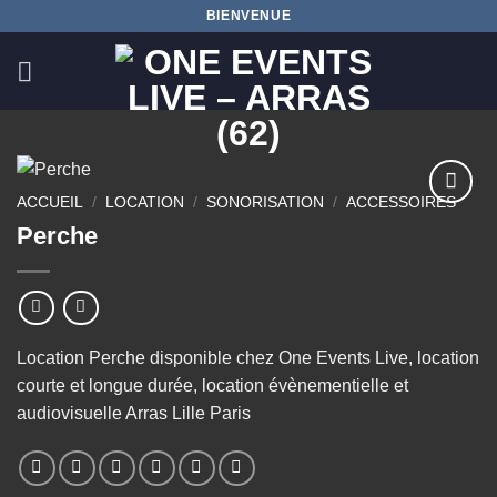
Passer
BIENVENUE
au
contenu
ACCUEIL
/
LOCATION
/
SONORISATION
/
ACCESSOIRES
Ajouter
Perche
à la
wishlist
Location Perche disponible chez One Events Live, location
courte et longue durée, location évènementielle et
audiovisuelle Arras Lille Paris