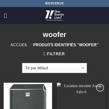
Passer
BIENVENUE
au
contenu
woofer
ACCUEIL
/
PRODUITS IDENTIFIÉS “WOOFER”
FILTRER
Ajouter
Ajouter
à la
à la
wishlist
wishlist