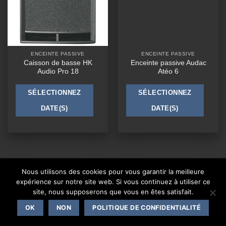
ENCEINTE PASSIVE
ENCEINTE PASSIVE
Caisson de basse HK
Enceinte passive Audac
Audio Pro 18
Atéo 6
SÉLECTIONNEZ
SÉLECTIONNEZ
DATE(S)
DATE(S)
CONTACT
Nous utilisons des cookies pour vous garantir la meilleure
expérience sur notre site web. Si vous continuez à utiliser ce
Copyright 2026 ©
One Events Live
|
Mentions légales
site, nous supposerons que vous en êtes satisfait.
OK
NON
POLITIQUE DE CONFIDENTIALITÉ