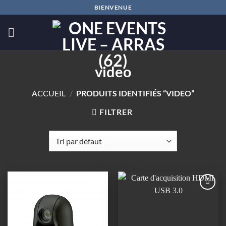
Passer
BIENVENUE
au
contenu
video
ACCUEIL
/
PRODUITS IDENTIFIÉS “VIDEO”
FILTRER
Ajouter
Ajouter
à la
à la
wishlist
wishlist