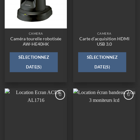
CAMERA
CAMERA
Caméra tourelle robotisée
Carte d’acquisition HDMI
AW-HE40HK
USB 3.0
SÉLECTIONNEZ
SÉLECTIONNEZ
DATE(S)
DATE(S)
Ajouter
Ajouter
à la
à la
wishlist
wishlist