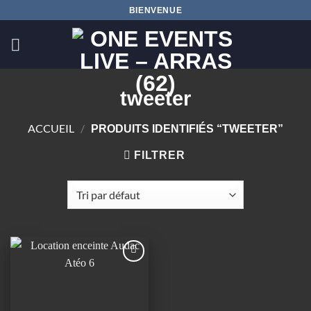
Passer
BIENVENUE
au
contenu
tweeter
ACCUEIL
/
PRODUITS IDENTIFIÉS “TWEETER”
FILTRER
Ajouter
à la
wishlist