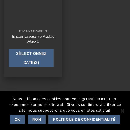
ENCEINTE PASSIVE
Enceinte passive Audac
Atéo 6
SÉLECTIONNEZ
DATE(S)
CONTACT
Nous utilisons des cookies pour vous garantir la meilleure
expérience sur notre site web. Si vous continuez à utiliser ce
Copyright 2026 ©
|
Mentions légales
One Events Live
site, nous supposerons que vous en êtes satisfait.
OK
NON
POLITIQUE DE CONFIDENTIALITÉ