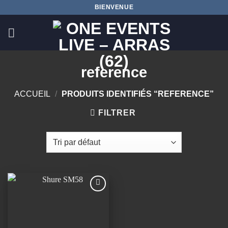
Passer
BIENVENUE
au
contenu
reference
ACCUEIL
/
PRODUITS IDENTIFIÉS “REFERENCE”
FILTRER
Ajouter
à la
wishlist