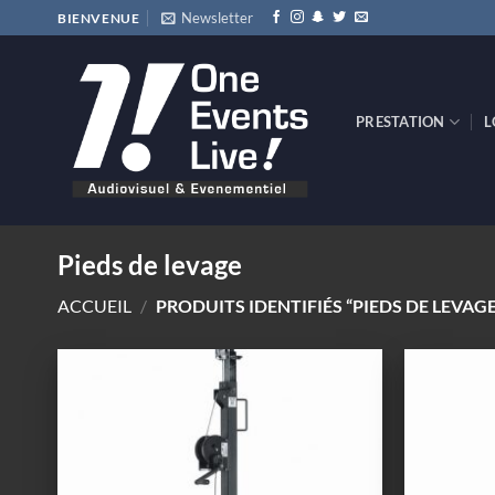
Passer
Newsletter
BIENVENUE
au
contenu
PRESTATION
L
Pieds de levage
ACCUEIL
/
PRODUITS IDENTIFIÉS “PIEDS DE LEVAGE
Ajouter
à la
wishlist