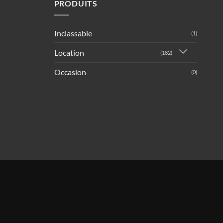
PRODUITS
Inclassable
(1)
Location
(182)
Occasion
(0)