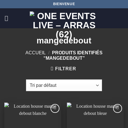
Passer
BIENVENUE
au
contenu
mangedebout
ACCUEIL
/
PRODUITS IDENTIFIÉS
“MANGEDEBOUT”
FILTRER
Ajouter
Ajouter
à la
à la
wishlist
wishlist