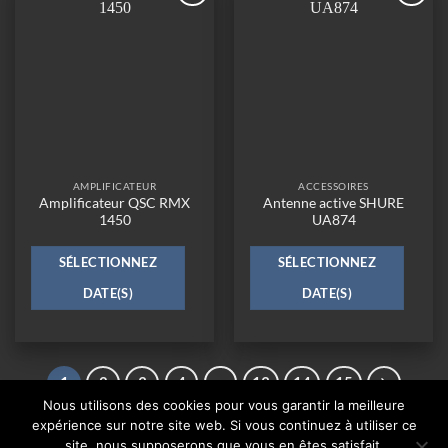
Ajouter
Ajouter
à la
à la
wishlist
wishlist
AMPLIFICATEUR
ACCESSOIRES
Amplificateur QSC RMX
Antenne active SHURE
1450
UA874
SÉLECTIONNEZ
SÉLECTIONNEZ
DATE(S)
DATE(S)
1
2
3
4
…
13
14
15
Nous utilisons des cookies pour vous garantir la meilleure
expérience sur notre site web. Si vous continuez à utiliser ce
site, nous supposerons que vous en êtes satisfait.