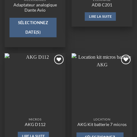
Adaptateur analogique
ADB C201
Dante Avio
LIRE LA SUITE
SÉLECTIONNEZ
DATE(S)
Ajouter
Ajouter
à la
à la
wishlist
wishlist
MICROS
LOCATION
AKG D112
AKG Kit batterie 7 micros
LIRE LA SUITE