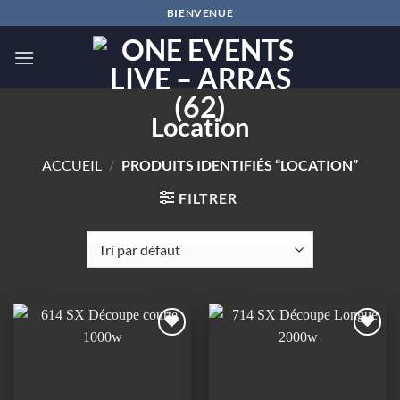
Passer
BIENVENUE
au
contenu
Location
ACCUEIL
/
PRODUITS IDENTIFIÉS “LOCATION”
FILTRER
Ajouter
Ajouter
à la
à la
wishlist
wishlist