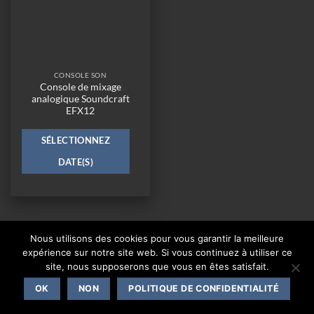
CONSOLE SON
Console de mixage
analogique Soundcraft
EFX12
SÉLECTIONNEZ
DATE(S)
Nous utilisons des cookies pour vous garantir la meilleure
CONTACT
expérience sur notre site web. Si vous continuez à utiliser ce
site, nous supposerons que vous en êtes satisfait.
Copyright 2026 ©
One Events Live
|
Mentions légales
OK
NON
POLITIQUE DE CONFIDENTIALITÉ