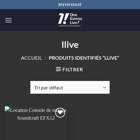
Passer
BIENVENUE
au
contenu
llive
ACCUEIL
/
PRODUITS IDENTIFIÉS “LLIVE”
FILTRER
Ajouter
à la
wishlist