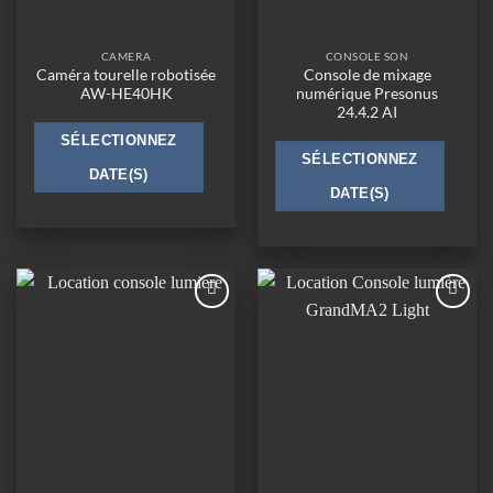
CAMERA
CONSOLE SON
Caméra tourelle robotisée
Console de mixage
AW-HE40HK
numérique Presonus
24.4.2 AI
SÉLECTIONNEZ
SÉLECTIONNEZ
DATE(S)
DATE(S)
Ajouter
Ajouter
à la
à la
wishlist
wishlist