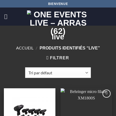
Passer
BIENVENUE
au
contenu
live
ACCUEIL
/
PRODUITS IDENTIFIÉS “LIVE”
FILTRER
Ajouter
Ajouter
à la
à la
wishlist
wishlist