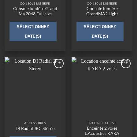
CONSOLE LUMIÈRE
CONSOLE LUMIÈRE
Console lumière Grand
Console lumière
Ma 2048 Full size
GrandMA2 Light
SÉLECTIONNEZ
SÉLECTIONNEZ
DATE(S)
DATE(S)
Ajouter
Ajouter
à la
à la
wishlist
wishlist
ACCESSOIRES
ENCEINTE ACTIVE
Enceinte 2 voies
DI Radial JPC Stéréo
L.Acoustics KARA