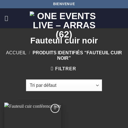
Passer
BIENVENUE
au
contenu
Fauteuil cuir noir
ACCUEIL
/
PRODUITS IDENTIFIÉS “FAUTEUIL CUIR
NOIR”
FILTRER
Ajouter
à la
wishlist