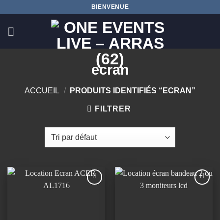
Passer
BIENVENUE
au
contenu
ecran
ACCUEIL
/
PRODUITS IDENTIFIÉS “ECRAN”
FILTRER
Ajouter
Ajouter
à la
à la
wishlist
wishlist