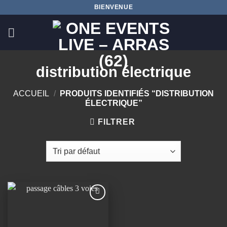
Passer
BIENVENUE
au
contenu
distribution électrique
ACCUEIL
/
PRODUITS IDENTIFIÉS “DISTRIBUTION
ÉLECTRIQUE”
FILTRER
Ajouter
à la
wishlist