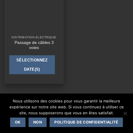
DISTRIBUTION ÉLECTRIQUE
Passage de câbles 3
voies
SÉLECTIONNEZ
DATE(S)
Nous utilisons des cookies pour vous garantir la meilleure
CONTACT
expérience sur notre site web. Si vous continuez à utiliser ce
site, nous supposerons que vous en êtes satisfait.
Copyright 2026 ©
One Events Live
|
Mentions légales
OK
NON
POLITIQUE DE CONFIDENTIALITÉ