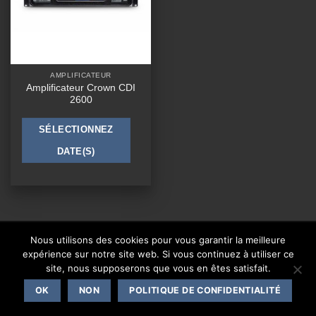
AMPLIFICATEUR
Amplificateur Crown CDI
2600
SÉLECTIONNEZ
DATE(S)
CONTACT
Nous utilisons des cookies pour vous garantir la meilleure
expérience sur notre site web. Si vous continuez à utiliser ce
Copyright 2026 ©
One Events Live
|
Mentions légales
site, nous supposerons que vous en êtes satisfait.
OK
NON
POLITIQUE DE CONFIDENTIALITÉ