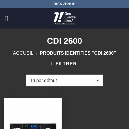
Passer
BIENVENUE
au
contenu
CDI 2600
ACCUEIL
/
PRODUITS IDENTIFIÉS “CDI 2600”
FILTRER
Ajouter
à la
wishlist