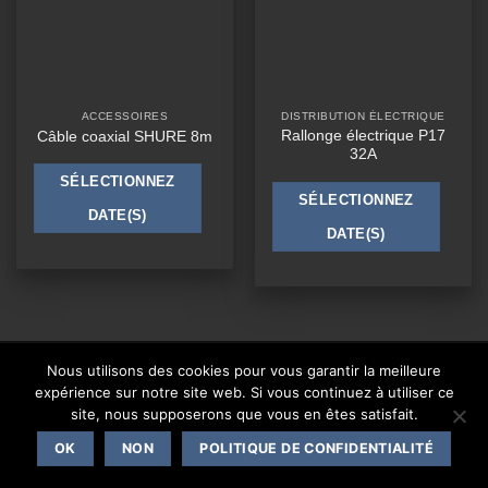
ACCESSOIRES
DISTRIBUTION ÉLECTRIQUE
Rallonge électrique P17
Câble coaxial SHURE 8m
32A
SÉLECTIONNEZ
SÉLECTIONNEZ
DATE(S)
DATE(S)
CONTACT
Nous utilisons des cookies pour vous garantir la meilleure
expérience sur notre site web. Si vous continuez à utiliser ce
Copyright 2026 ©
One Events Live
|
Mentions légales
site, nous supposerons que vous en êtes satisfait.
OK
NON
POLITIQUE DE CONFIDENTIALITÉ