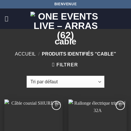
Passer
BIENVENUE
au
contenu
cable
ACCUEIL
/
PRODUITS IDENTIFIÉS “CABLE”
FILTRER
Ajouter
Ajouter
à la
à la
wishlist
wishlist