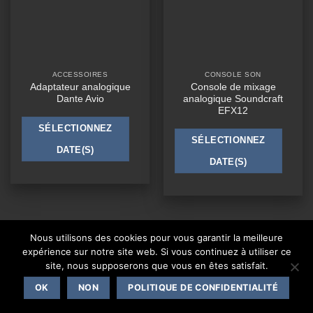
ACCESSOIRES
CONSOLE SON
Adaptateur analogique
Console de mixage
Dante Avio
analogique Soundcraft
EFX12
SÉLECTIONNEZ
SÉLECTIONNEZ
DATE(S)
DATE(S)
Nous utilisons des cookies pour vous garantir la meilleure
CONTACT
expérience sur notre site web. Si vous continuez à utiliser ce
site, nous supposerons que vous en êtes satisfait.
Copyright 2026 ©
One Events Live
|
Mentions légales
OK
NON
POLITIQUE DE CONFIDENTIALITÉ