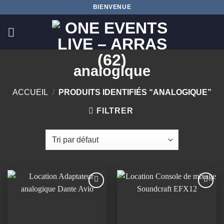
Passer
BIENVENUE
au
contenu
analogique
ACCUEIL
/
PRODUITS IDENTIFIÉS “ANALOGIQUE”
FILTRER
Ajouter
Ajouter
à la
à la
wishlist
wishlist