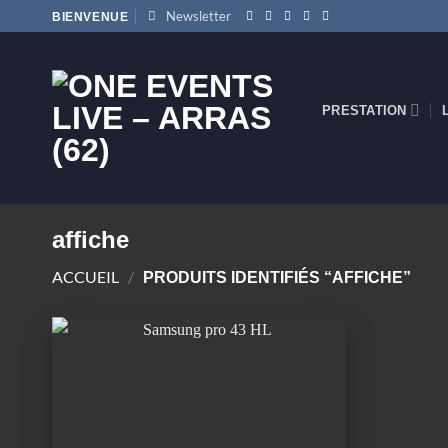
Passer
Newsletter
BIENVENUE
au
contenu
PRESTATION
affiche
ACCUEIL
/
PRODUITS IDENTIFIÉS “AFFICHE”
Ajouter
à la
wishlist