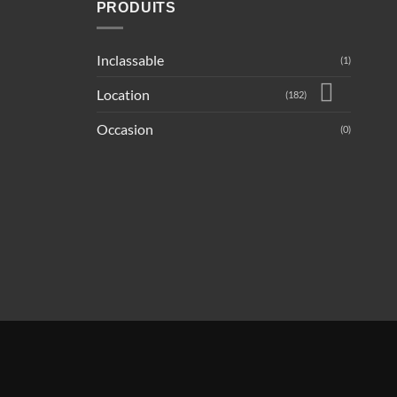
PRODUITS
Inclassable
(1)
Location
(182)
Occasion
(0)