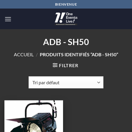
Passer
BIENVENUE
au
contenu
ADB - SH50
ACCUEIL
/
PRODUITS IDENTIFIÉS “ADB - SH50”
FILTRER
Ajouter
à la
wishlist